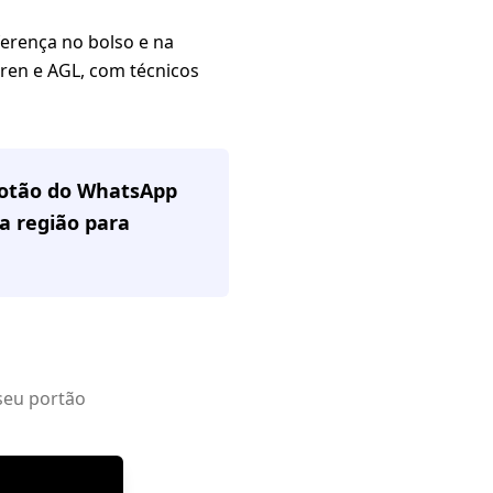
erença no bolso e na
aren e AGL, com técnicos
 botão do WhatsApp
a região
para
seu portão