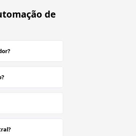
utomação de
dor?
o?
ral?