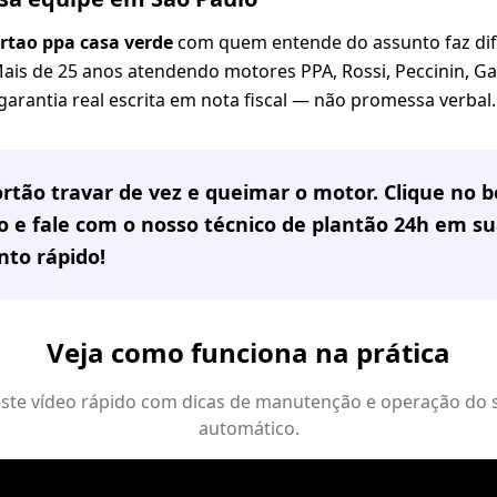
tao ppa casa verde
com quem entende do assunto faz dif
Mais de 25 anos atendendo motores PPA, Rossi, Peccinin, G
 garantia real escrita em nota fiscal — não promessa verbal.
rtão travar de vez e queimar o motor. Clique no
 e fale com o nosso técnico de plantão 24h em
su
to rápido!
Veja como funciona na prática
 este vídeo rápido com dicas de manutenção e operação do 
automático.