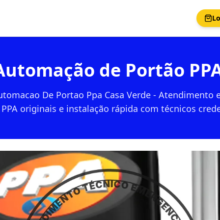
Lo
Automação de Portão PPA
tomacao De Portao Ppa Casa Verde - Atendimento e
PPA originais e instalação rápida com técnicos cred