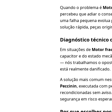
Quando o problema é
Moto
percebeu que adiar o conse
uma falha pequena evolua 
solução rápida, peças origi
Diagnóstico técnico
Em situações de
Motor fra
capacitor e do estado mec
— nós trabalhamos o opos
está realmente danificado.
A solução mais comum nes
Peccinin
, executada com pe
recondicionadas sem aviso.
segurança em risco esperan
Por que escolher no