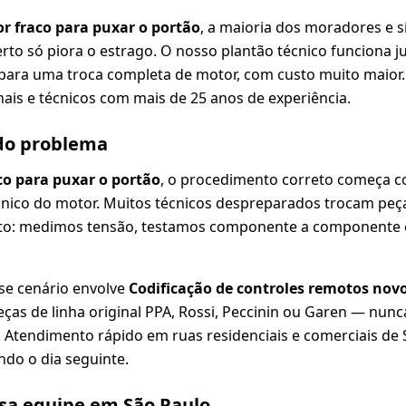
r fraco para puxar o portão
, a maioria dos moradores e s
rto só piora o estrago. O nosso plantão técnico funciona j
para uma troca completa de motor, com custo muito maior.
nais e técnicos com mais de 25 anos de experiência.
 do problema
co para puxar o portão
, o procedimento correto começa co
ânico do motor. Muitos técnicos despreparados trocam peç
to: medimos tensão, testamos componente a componente e
se cenário envolve
Codificação de controles remotos novo
ças de linha original PPA, Rossi, Peccinin ou Garen — nunc
 Atendimento rápido em ruas residenciais e comerciais de 
do o dia seguinte.
ssa equipe em São Paulo