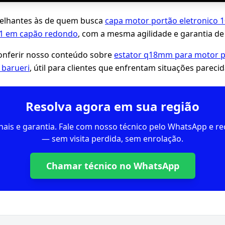
lhantes às de quem busca
capa motor portão eletronico 
 1 em capão redondo
, com a mesma agilidade e garantia de 
ferir nosso conteúdo sobre
estator q18mm para motor po
 barueri
, útil para clientes que enfrentam situações parecid
Resolva agora em sua região
inais e garantia. Fale com nosso técnico pelo WhatsApp e 
— sem visita perdida, sem enrolação.
Chamar técnico no WhatsApp