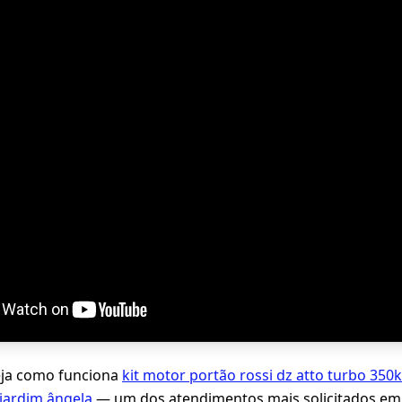
eja como funciona
kit motor portão rossi dz atto turbo 350k
jardim ângela
— um dos atendimentos mais solicitados em