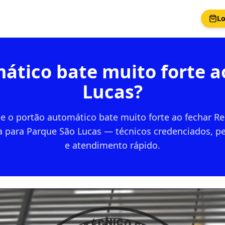
Lo
ático bate muito forte 
Lucas?
e o portão automático bate muito forte ao fechar R
a para Parque São Lucas — técnicos credenciados, pe
e atendimento rápido.