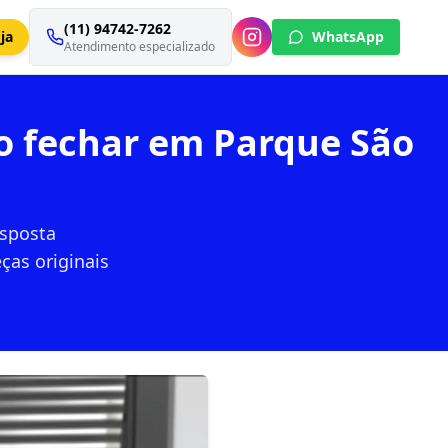
(11) 94742-7262
ja
WhatsApp
Atendimento especializado
ao fechar em Parque São
esposta
ças originais