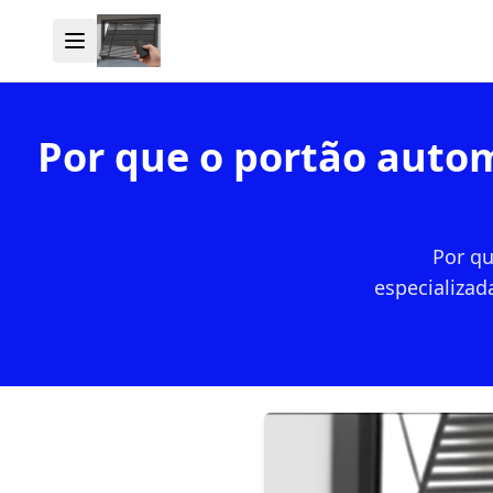
Por que o portão autom
Por qu
especializad