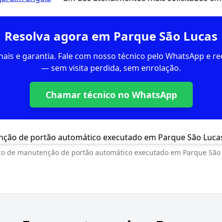
Resolva agora em Parque São Lucas
inais e garantia. Fale com nosso técnico pelo WhatsApp e 
— sem visita perdida, sem enrolação.
Chamar técnico no WhatsApp
ço de manutenção de portão automático executado em Parque São