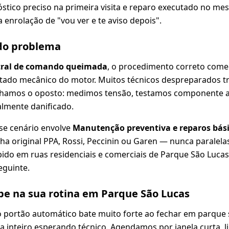
tico preciso na primeira visita e reparo executado no me
 enrolação de "vou ver e te aviso depois".
 do problema
tral de comando queimada
, o procedimento correto come
estado mecânico do motor. Muitos técnicos despreparados 
lhamos o oposto: medimos tensão, testamos componente 
almente danificado.
se cenário envolve
Manutenção preventiva e reparos bási
ha original PPA, Rossi, Peccinin ou Garen — nunca paralel
ido em ruas residenciais e comerciais de Parque São Luca
eguinte.
e na sua rotina em Parque São Lucas
 portão automático bate muito forte ao fechar em parque 
 inteiro esperando técnico. Agendamos por janela curta, li