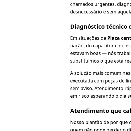
chamados urgentes, diagnós
desnecessário e sem aquela
Diagnóstico técnico
Em situações de
Placa cen
fiação, do capacitor e do 
estavam boas — nós traba
substituímos o que está re
A solução mais comum nes
executada com peças de lin
sem aviso. Atendimento ráp
em risco esperando o dia s
Atendimento que cab
Nosso plantão de por que o
quem não pode perder o dia