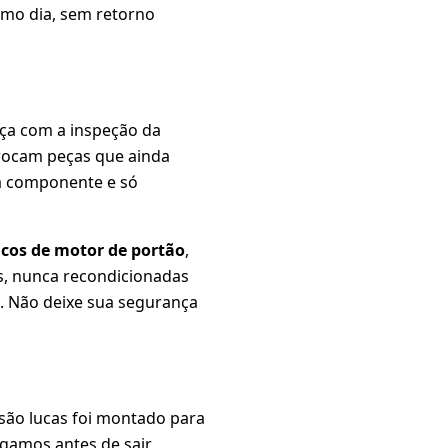
smo dia, sem retorno
ça com a inspeção da
trocam peças que ainda
a componente e só
cos de motor de portão
,
as, nunca recondicionadas
s. Não deixe sua segurança
são lucas foi montado para
gamos antes de sair,