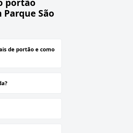
o portão
m Parque São
ais de portão e como
da?