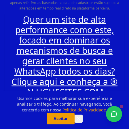
apenas referências baseadas na data de cadastro e estão sujeitos a
alterações em tempo real direto na plataforma parceira.
Quer um site de alta
performance como este,
focado em dominar os
mecanismos de busca e
gerar clientes no seu
WhatsApp todos os dias?
Clique aqui e conheça a ®
ALUGUESITES.COM
Usamos cookies para melhorar sua experiência e
analisar o tráfego. Ao continuar navegando, você
concorda com nossa
Política de Privacidade
.
Aceitar