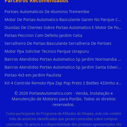
Parceiros Recomendados
Portoes Automaticos De Aluminio Tremembe
Motor De Portao Automatico Basculante Garen No Parque Colonial
Duvidas De Clientes Sobre Portao Automatico E Motor De Portao Motor Basculante Seg
Portao Peccinin Com Defeito Jardim Celia
Serralheiro De Portao Basculante Serralheria De Portoes
Motor Ppa Solicitar Tecnico Parque Uirapuru
Bairros Atendidos Portao Automatico Sp Jardim Normandia Guarulhos Sp Motor Para Portao Automatico Eletronico
Bairros Atendidos Portao Automatico Sp Jardim Santa Edwirges Guarulhos Sp Motor Para Portao Automatico Eletronico
Portao 4x3 em Jardim Paulista
Kit 4 Controle Remoto Ppa Zap Pop Preto 2 Botões 433mhz em Pari
©
2026
PortaoAutomatico.com - Venda, Instalação e
Manutenção de Motores para Portão. Todos os direitos
reservados.
Como participante do Programa de Afiliados da Shopee, este site contém
links de anúncios identificados que geram comissões sobre compras
concluídas. Os preços e a disponibilidade dos produtos apresentados são