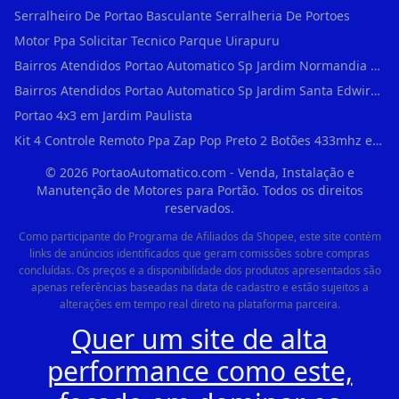
Serralheiro De Portao Basculante Serralheria De Portoes
Motor Ppa Solicitar Tecnico Parque Uirapuru
Bairros Atendidos Portao Automatico Sp Jardim Normandia Guarulhos Sp Motor Para Portao Automatico Eletronico
Bairros Atendidos Portao Automatico Sp Jardim Santa Edwirges Guarulhos Sp Motor Para Portao Automatico Eletronico
Portao 4x3 em Jardim Paulista
Kit 4 Controle Remoto Ppa Zap Pop Preto 2 Botões 433mhz em Pari
©
2026
PortaoAutomatico.com - Venda, Instalação e
Manutenção de Motores para Portão. Todos os direitos
reservados.
Como participante do Programa de Afiliados da Shopee, este site contém
links de anúncios identificados que geram comissões sobre compras
concluídas. Os preços e a disponibilidade dos produtos apresentados são
apenas referências baseadas na data de cadastro e estão sujeitos a
alterações em tempo real direto na plataforma parceira.
Quer um site de alta
performance como este,