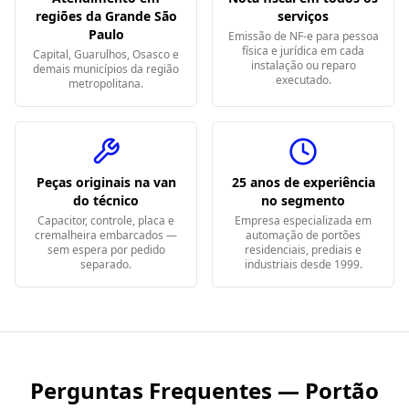
regiões da Grande São
serviços
Paulo
Emissão de NF-e para pessoa
física e jurídica em cada
Capital, Guarulhos, Osasco e
instalação ou reparo
demais municípios da região
executado.
metropolitana.
Peças originais na van
25 anos de experiência
do técnico
no segmento
Capacitor, controle, placa e
Empresa especializada em
cremalheira embarcados —
automação de portões
sem espera por pedido
residenciais, prediais e
separado.
industriais desde 1999.
Perguntas Frequentes — Portão