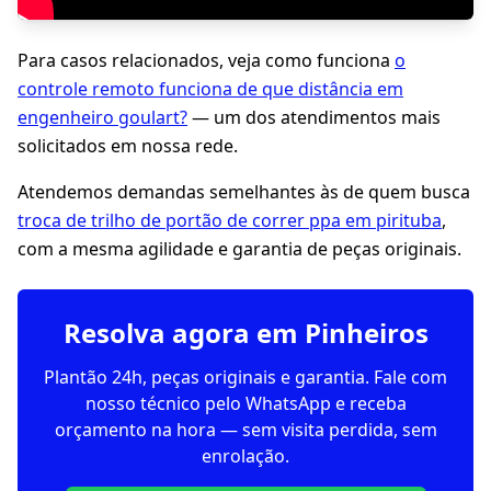
Para casos relacionados, veja como funciona
o
controle remoto funciona de que distância em
engenheiro goulart?
— um dos atendimentos mais
solicitados em nossa rede.
Atendemos demandas semelhantes às de quem busca
troca de trilho de portão de correr ppa em pirituba
,
com a mesma agilidade e garantia de peças originais.
Resolva agora em Pinheiros
Plantão 24h, peças originais e garantia. Fale com
nosso técnico pelo WhatsApp e receba
orçamento na hora — sem visita perdida, sem
enrolação.