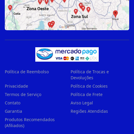
Política de Reembolso
Política de Trocas e
Devoluções
Privacidade
Política de Cookies
Termos de Serviço
Política de Frete
Contato
Aviso Legal
Garantia
Regiões Atendidas
Produtos Recomendados
(Afiliados)