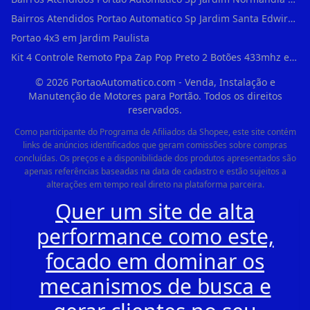
Bairros Atendidos Portao Automatico Sp Jardim Santa Edwirges Guarulhos Sp Motor Para Portao Automatico Eletronico
Portao 4x3 em Jardim Paulista
Kit 4 Controle Remoto Ppa Zap Pop Preto 2 Botões 433mhz em Pari
©
2026
PortaoAutomatico.com - Venda, Instalação e
Manutenção de Motores para Portão. Todos os direitos
reservados.
Como participante do Programa de Afiliados da Shopee, este site contém
links de anúncios identificados que geram comissões sobre compras
concluídas. Os preços e a disponibilidade dos produtos apresentados são
apenas referências baseadas na data de cadastro e estão sujeitos a
alterações em tempo real direto na plataforma parceira.
Quer um site de alta
performance como este,
focado em dominar os
mecanismos de busca e