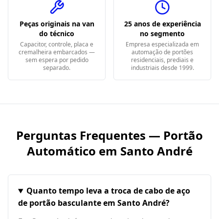
Peças originais na van
25 anos de experiência
do técnico
no segmento
Capacitor, controle, placa e
Empresa especializada em
cremalheira embarcados —
automação de portões
sem espera por pedido
residenciais, prediais e
separado.
industriais desde 1999.
Perguntas Frequentes — Portão
Automático em
Santo André
Quanto tempo leva a troca de cabo de aço
de portão basculante em Santo André?