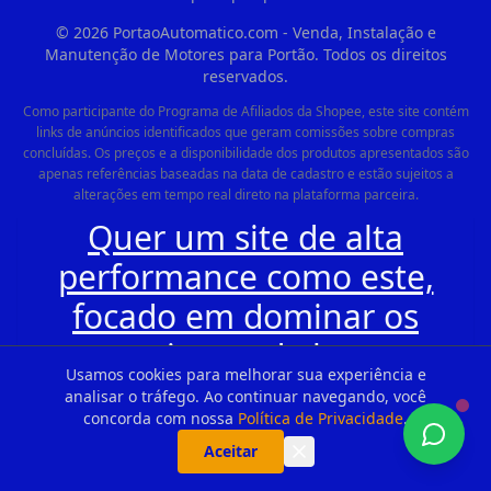
©
2026
PortaoAutomatico.com - Venda, Instalação e
Manutenção de Motores para Portão. Todos os direitos
reservados.
Como participante do Programa de Afiliados da Shopee, este site contém
links de anúncios identificados que geram comissões sobre compras
concluídas. Os preços e a disponibilidade dos produtos apresentados são
apenas referências baseadas na data de cadastro e estão sujeitos a
alterações em tempo real direto na plataforma parceira.
Quer um site de alta
performance como este,
focado em dominar os
mecanismos de busca e
Usamos cookies para melhorar sua experiência e
gerar clientes no seu
analisar o tráfego. Ao continuar navegando, você
concorda com nossa
Política de Privacidade
.
WhatsApp todos os dias?
Aceitar
Clique aqui e conheça a ®