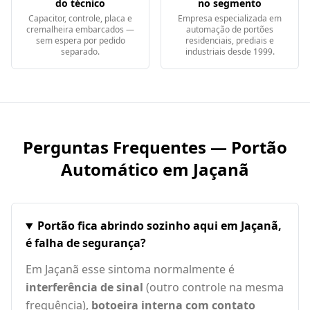
do técnico
no segmento
Capacitor, controle, placa e
Empresa especializada em
cremalheira embarcados —
automação de portões
sem espera por pedido
residenciais, prediais e
separado.
industriais desde 1999.
Perguntas Frequentes — Portão
Automático em
Jaçanã
Portão fica abrindo sozinho aqui em Jaçanã,
é falha de segurança?
Em Jaçanã esse sintoma normalmente é
interferência de sinal
(outro controle na mesma
frequência),
botoeira interna com contato