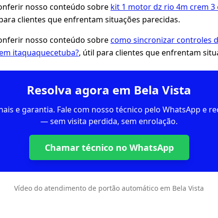
ferir nosso conteúdo sobre
kit 1 motor dz rio 4m crem 3 
l para clientes que enfrentam situações parecidas.
ferir nosso conteúdo sobre
como sincronizar controles 
 em itaquaquecetuba?
, útil para clientes que enfrentam sit
Resolva agora em Bela Vista
inais e garantia. Fale com nosso técnico pelo WhatsApp e 
— sem visita perdida, sem enrolação.
Chamar técnico no WhatsApp
Vídeo do atendimento de portão automático em Bela Vista