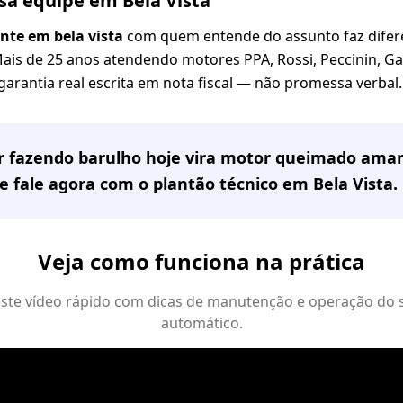
sa equipe em Bela Vista
nte em bela vista
com quem entende do assunto faz difere
Mais de 25 anos atendendo motores PPA, Rossi, Peccinin, G
 garantia real escrita em nota fiscal — não promessa verbal.
or fazendo barulho hoje vira motor queimado ama
e fale agora com o plantão técnico em
Bela Vista
.
Veja como funciona na prática
 este vídeo rápido com dicas de manutenção e operação do 
automático.