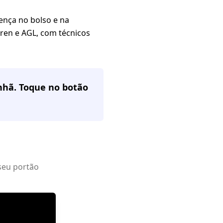
nça no bolso e na
aren e AGL, com técnicos
nhã. Toque no botão
seu portão