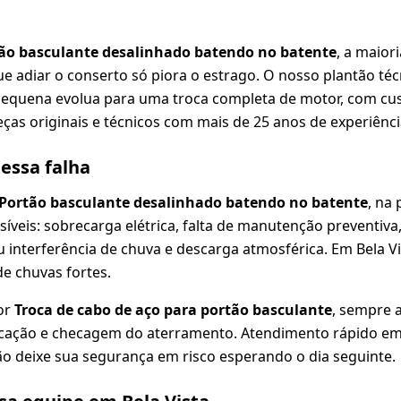
ão basculante desalinhado batendo no batente
, a maior
ue adiar o conserto só piora o estrago. O nosso plantão té
pequena evolua para uma troca completa de motor, com cus
ças originais e técnicos com mais de 25 anos de experiênci
dessa falha
Portão basculante desalinhado batendo no batente
, na
íveis: sobrecarga elétrica, falta de manutenção preventiva
nterferência de chuva e descarga atmosférica. Em Bela Vis
e chuvas fortes.
or
Troca de cabo de aço para portão basculante
, sempre 
ificação e checagem do aterramento. Atendimento rápido em 
Não deixe sua segurança em risco esperando o dia seguinte.