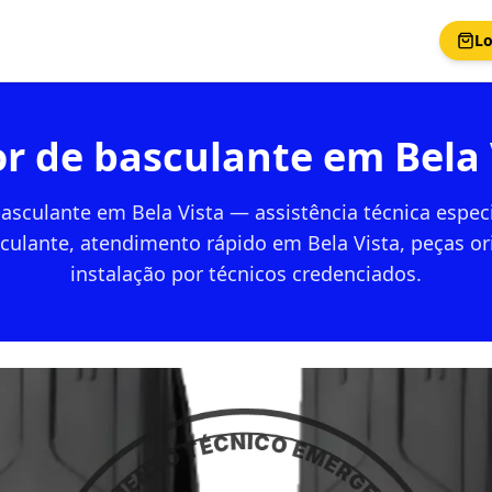
Lo
r de basculante em Bela 
asculante em Bela Vista — assistência técnica espec
culante, atendimento rápido em Bela Vista, peças ori
instalação por técnicos credenciados.