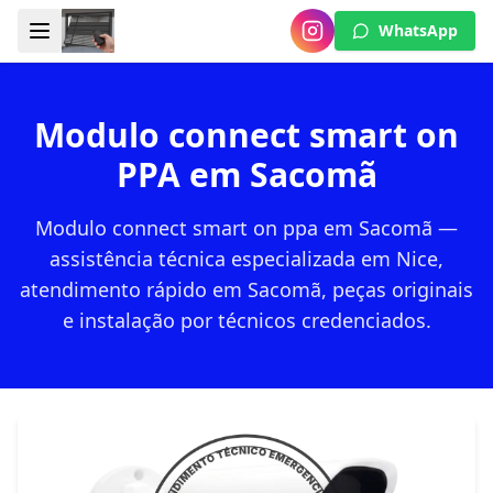
WhatsApp
Modulo connect smart on
PPA em Sacomã
Modulo connect smart on ppa em Sacomã —
assistência técnica especializada em Nice,
atendimento rápido em Sacomã, peças originais
e instalação por técnicos credenciados.