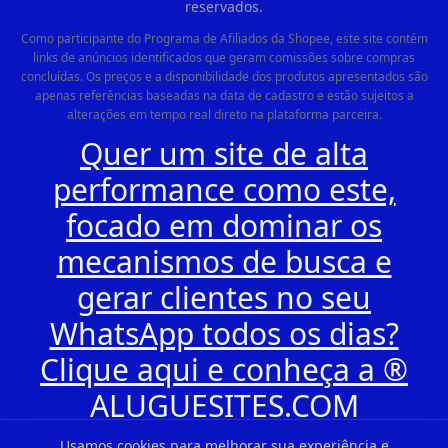
reservados.
Como participante do Programa de Afiliados da Shopee, este site contém
links de anúncios identificados que geram comissões sobre compras
concluídas. Os preços e a disponibilidade dos produtos apresentados são
apenas referências baseadas na data de cadastro e estão sujeitos a
alterações em tempo real direto na plataforma parceira.
Quer um site de alta
performance como este,
focado em dominar os
mecanismos de busca e
gerar clientes no seu
WhatsApp todos os dias?
Clique aqui e conheça a ®
ALUGUESITES.COM
Usamos cookies para melhorar sua experiência e