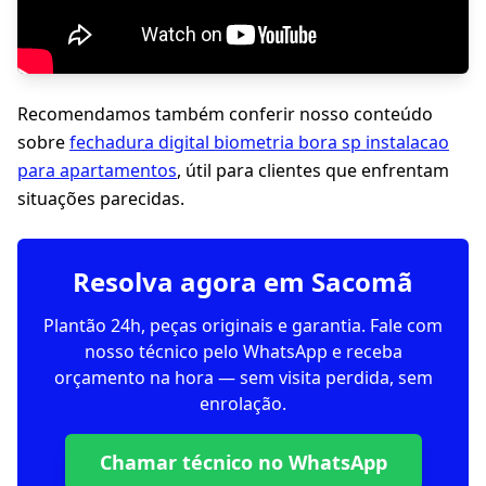
Recomendamos também conferir nosso conteúdo
sobre
fechadura digital biometria bora sp instalacao
para apartamentos
, útil para clientes que enfrentam
situações parecidas.
Resolva agora em Sacomã
Plantão 24h, peças originais e garantia. Fale com
nosso técnico pelo WhatsApp e receba
orçamento na hora — sem visita perdida, sem
enrolação.
Chamar técnico no WhatsApp