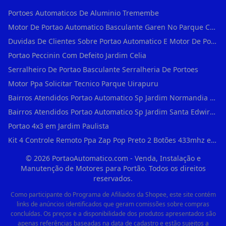
Portoes Automaticos De Aluminio Tremembe
Motor De Portao Automatico Basculante Garen No Parque Colonial
Duvidas De Clientes Sobre Portao Automatico E Motor De Portao Motor Basculante Seg
Portao Peccinin Com Defeito Jardim Celia
Serralheiro De Portao Basculante Serralheria De Portoes
Motor Ppa Solicitar Tecnico Parque Uirapuru
Bairros Atendidos Portao Automatico Sp Jardim Normandia Guarulhos Sp Motor Para Portao Automatico Eletronico
Bairros Atendidos Portao Automatico Sp Jardim Santa Edwirges Guarulhos Sp Motor Para Portao Automatico Eletronico
Portao 4x3 em Jardim Paulista
Kit 4 Controle Remoto Ppa Zap Pop Preto 2 Botões 433mhz em Pari
©
2026
PortaoAutomatico.com - Venda, Instalação e
Manutenção de Motores para Portão. Todos os direitos
reservados.
Como participante do Programa de Afiliados da Shopee, este site contém
links de anúncios identificados que geram comissões sobre compras
concluídas. Os preços e a disponibilidade dos produtos apresentados são
apenas referências baseadas na data de cadastro e estão sujeitos a