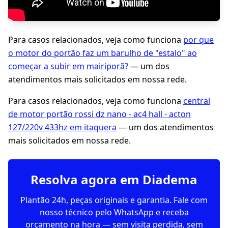
Para casos relacionados, veja como funciona
por que
o motor do portão faz um barulho de "estalo" ao
começar a subir em mairiporã?
— um dos
atendimentos mais solicitados em nossa rede.
Para casos relacionados, veja como funciona
central
de motor portão rossi dz nano - ac4 hall - acton
127/220v 433hz em itaquera
— um dos atendimentos
mais solicitados em nossa rede.
Resolva agora em Diadema
Plantão 24h, peças originais e garantia. Fale com
nosso técnico pelo WhatsApp e receba
orçamento na hora — sem visita perdida, sem