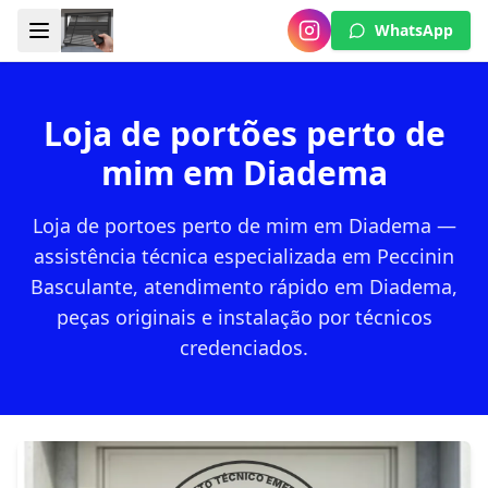
WhatsApp
Loja de portões perto de
mim em Diadema
Loja de portoes perto de mim em Diadema —
assistência técnica especializada em Peccinin
Basculante, atendimento rápido em Diadema,
peças originais e instalação por técnicos
credenciados.