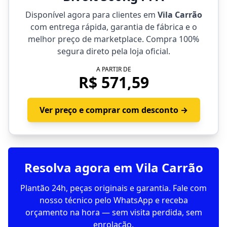
Disponível agora para clientes em
Vila Carrão
com entrega rápida, garantia de fábrica e o
melhor preço de marketplace. Compra 100%
segura direto pela loja oficial.
A PARTIR DE
R$ 571,59
Ver preço e comprar com desconto →
Resolva agora em Vila Carrão
Plantão 24h, peças originais e garantia. Fale com
nosso técnico pelo WhatsApp e receba
orçamento na hora — sem visita perdida, sem
enrolação.