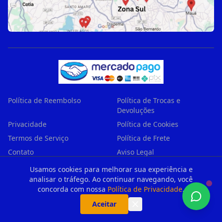
Política de Reembolso
Política de Trocas e
Devoluções
Privacidade
Política de Cookies
Termos de Serviço
Política de Frete
Contato
Aviso Legal
Garantia
Regiões Atendidas
Usamos cookies para melhorar sua experiência e
analisar o tráfego. Ao continuar navegando, você
Produtos Recomendados
concorda com nossa
Política de Privacidade
.
(Afiliados)
Aceitar