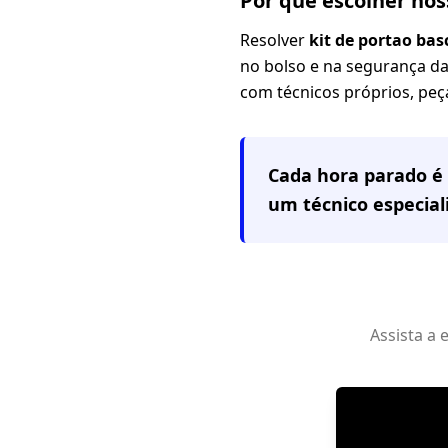
Por que escolher no
Resolver
kit de portao ba
no bolso e na segurança da
com técnicos próprios, peça
Cada hora parado é 
um técnico especia
Assista a