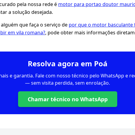
ocurado pela nossa rede é
motor para portao doutor mauric
ar a solução desejada.
 alguém que faça o serviço de
por que o motor basculante 
ubir em vila romana?
, pode obter mais informações direta
Resolva agora em Poá
inais e garantia. Fale com nosso técnico pelo WhatsApp e 
— sem visita perdida, sem enrolação.
Chamar técnico no WhatsApp