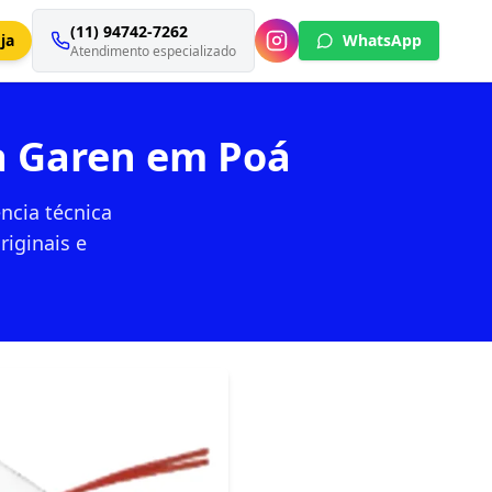
(11) 94742-7262
ja
WhatsApp
Atendimento especializado
da Garen em Poá
ncia técnica
riginais e