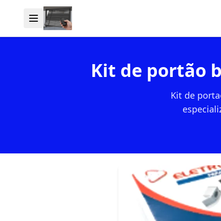
Kit de portão 
Kit de port
especiali