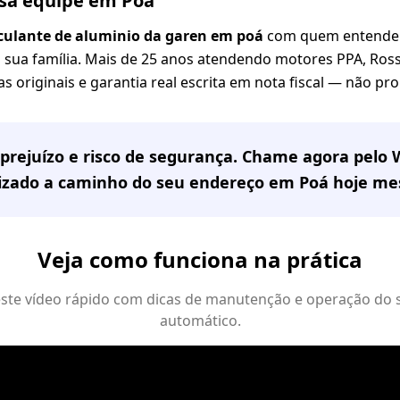
ssa equipe em Poá
sculante de aluminio da garen em poá
com quem entende d
 sua família. Mais de 25 anos atendendo motores PPA, Rossi
s originais e garantia real escrita em nota fiscal — não pr
prejuízo e risco de segurança. Chame agora pelo
lizado a caminho do seu endereço em
Poá
hoje me
Veja como funciona na prática
 este vídeo rápido com dicas de manutenção e operação do 
automático.