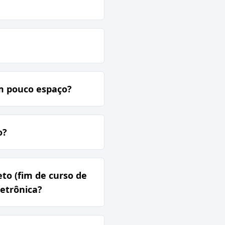
m pouco espaço?
o?
to (fim de curso de
letrônica?