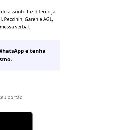
o assunto faz diferença
, Peccinin, Garen e AGL,
omessa verbal.
 WhatsApp e tenha
smo.
seu portão