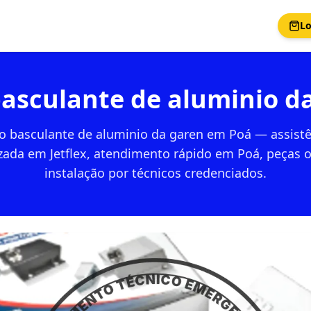
Lo
basculante de aluminio 
ao basculante de aluminio da garen em Poá — assistê
zada em Jetflex, atendimento rápido em Poá, peças o
instalação por técnicos credenciados.