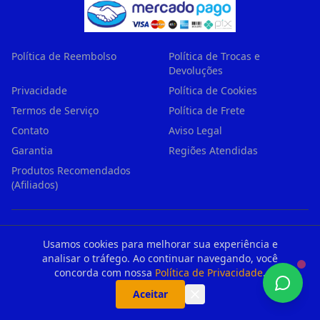
Política de Reembolso
Política de Trocas e
Devoluções
Privacidade
Política de Cookies
Termos de Serviço
Política de Frete
Contato
Aviso Legal
Garantia
Regiões Atendidas
Produtos Recomendados
(Afiliados)
Central de Atendimento Principal — Encaminhamos sempre
Usamos cookies para melhorar sua experiência e
para o técnico mais próximo de sua residência
analisar o tráfego. Ao continuar navegando, você
61.728.592 Roberto Policicio Junior
— CNPJ: 61.728.592/0001-
concorda com nossa
Política de Privacidade
.
57
Aceitar
Avenida Rudge, 979 — São Paulo/SP