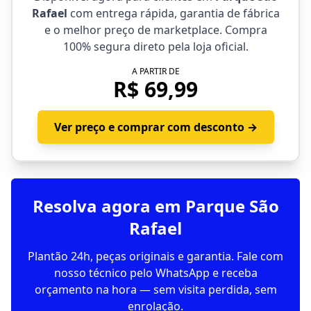
Rafael
com entrega rápida, garantia de fábrica
e o melhor preço de marketplace. Compra
100% segura direto pela loja oficial.
A PARTIR DE
R$ 69,99
Ver preço e comprar com desconto →
Resolva agora em Parque São
Rafael
Plantão 24h, peças originais e garantia. Fale com
nosso técnico pelo WhatsApp e receba
orçamento na hora — sem visita perdida, sem
enrolação.