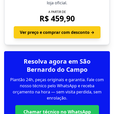
loja oficial.
A PARTIR DE
R$ 459,90
Ver preço e comprar com desconto →
Resolva agora em São
Bernardo do Campo
Plantão 24h, peças originais e garantia. Fale com
nosso técnico pelo WhatsApp e receba
orçamento na hora — sem visita perdida, sem
enrolação.
Chamar técnico no WhatsApp