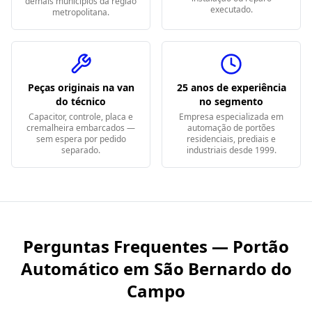
demais municípios da região
executado.
metropolitana.
Peças originais na van
25 anos de experiência
do técnico
no segmento
Capacitor, controle, placa e
Empresa especializada em
cremalheira embarcados —
automação de portões
sem espera por pedido
residenciais, prediais e
separado.
industriais desde 1999.
Perguntas Frequentes — Portão
Automático em
São Bernardo do
Campo