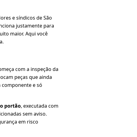
ores e síndicos de São
unciona justamente para
ito maior. Aqui você
a.
começa com a inspeção da
trocam peças que ainda
a componente e só
o portão
, executada com
icionadas sem aviso.
gurança em risco