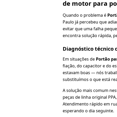
de motor para p
Quando o problema é
Port
Paulo já percebeu que adia
evitar que uma falha peque
encontra solução rápida, pe
Diagnóstico técnico
Em situações de
Portão pa
fiação, do capacitor e do 
estavam boas — nós traba
substituímos o que está re
A solução mais comum nes
peças de linha original PP
Atendimento rápido em ruas
esperando o dia seguinte.