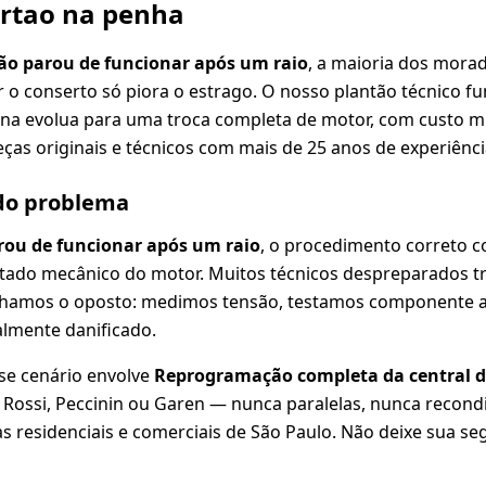
ortao na penha
ão parou de funcionar após um raio
, a maioria dos morad
r o conserto só piora o estrago. O nosso plantão técnico f
na evolua para uma troca completa de motor, com custo mu
ças originais e técnicos com mais de 25 anos de experiênci
 do problema
rou de funcionar após um raio
, o procedimento correto 
estado mecânico do motor. Muitos técnicos despreparados 
lhamos o oposto: medimos tensão, testamos componente 
almente danificado.
se cenário envolve
Reprogramação completa da central d
A, Rossi, Peccinin ou Garen — nunca paralelas, nunca recond
 residenciais e comerciais de São Paulo. Não deixe sua se