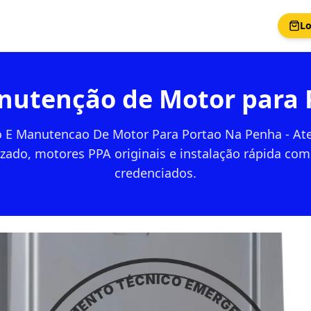
Lo
anutenção de Motor para 
o E Manutencao De Motor Para Portao Na Penha - A
izado, motores PPA originais e instalação rápida com
credenciados.