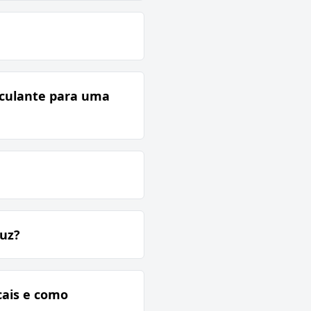
asculante para uma
uz?
cais e como