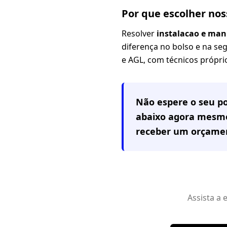
Por que escolher no
Resolver
instalacao e man
diferença no bolso e na se
e AGL, com técnicos próprio
Não espere o seu po
abaixo agora mesmo
receber um orçamen
Assista a