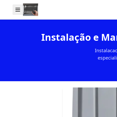
Instalação e M
Instalaca
especial