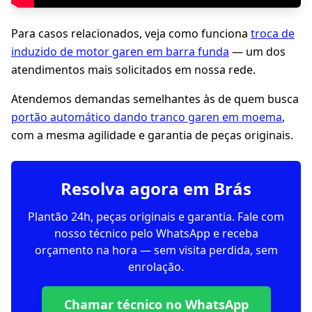
Para casos relacionados, veja como funciona
troca de
induzido de motor garen em barra funda
— um dos
atendimentos mais solicitados em nossa rede.
Atendemos demandas semelhantes às de quem busca
portão automático dando tranco garen em moema
,
com a mesma agilidade e garantia de peças originais.
Resolva agora em Brás
Plantão 24h, peças originais e garantia. Fale com
nosso técnico pelo WhatsApp e receba
orçamento na hora — sem visita perdida, sem
enrolação.
Chamar técnico no WhatsApp