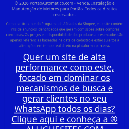
©
2026
PortaoAutomatico.com - Venda, Instalação e
Manutenção de Motores para Portão. Todos os direitos
reservados.
Como participante do Programa de Afiliados da Shopee, este site contém
links de anúncios identificados que geram comissões sobre compras
concluídas. Os preços e a disponibilidade dos produtos apresentados são
apenas referências baseadas na data de cadastro e estão sujeitos a
alterações em tempo real direto na plataforma parceira.
Quer um site de alta
performance como este,
focado em dominar os
mecanismos de busca e
gerar clientes no seu
WhatsApp todos os dias?
Clique aqui e conheça a ®