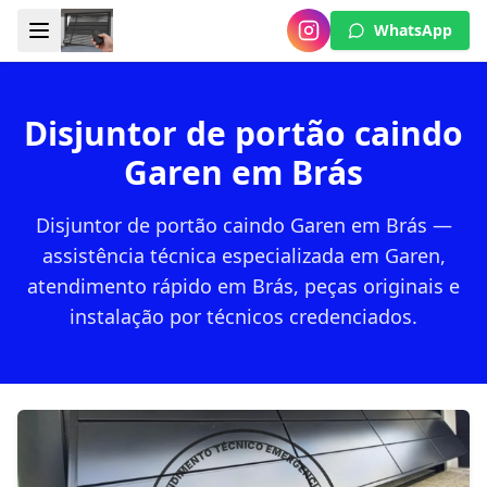
WhatsApp
Disjuntor de portão caindo
Garen em Brás
Disjuntor de portão caindo Garen em Brás —
assistência técnica especializada em Garen,
atendimento rápido em Brás, peças originais e
instalação por técnicos credenciados.