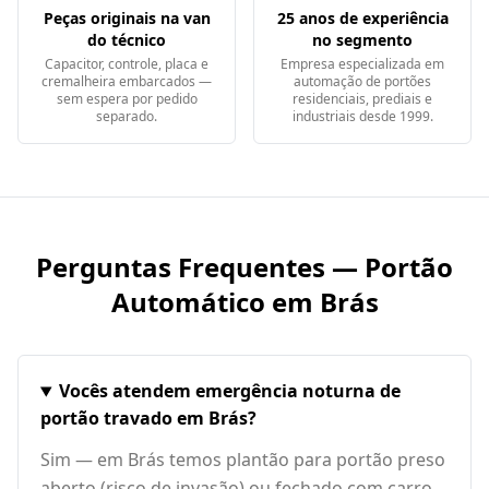
Peças originais na van
25 anos de experiência
do técnico
no segmento
Capacitor, controle, placa e
Empresa especializada em
cremalheira embarcados —
automação de portões
sem espera por pedido
residenciais, prediais e
separado.
industriais desde 1999.
Perguntas Frequentes — Portão
Automático em
Brás
Vocês atendem emergência noturna de
portão travado em Brás?
Sim — em Brás temos plantão para portão preso
aberto (risco de invasão) ou fechado com carro