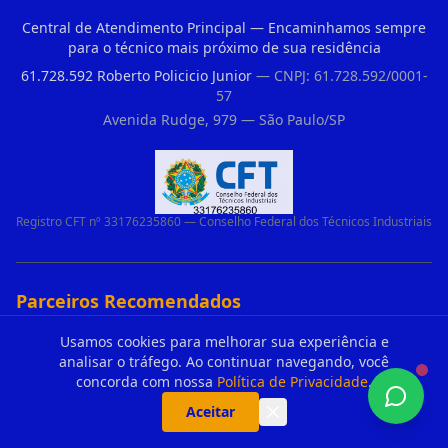
Central de Atendimento Principal — Encaminhamos sempre
para o técnico mais próximo de sua residência
61.728.592 Roberto Policicio Junior
— CNPJ: 61.728.592/0001-
57
Avenida Rudge, 979 — São Paulo/SP
Registro CFT nº 33176235860 — Conselho Federal dos Técnicos Industriais
Parceiros Recomendados
Portoes Automaticos De Aluminio Tremembe
Usamos cookies para melhorar sua experiência e
analisar o tráfego. Ao continuar navegando, você
Motor De Portao Automatico Basculante Garen No Parque Colonial
concorda com nossa
Política de Privacidade
.
Duvidas De Clientes Sobre Portao Automatico E Motor De Portao Motor Basculante Seg
Aceitar
Portao Peccinin Com Defeito Jardim Celia