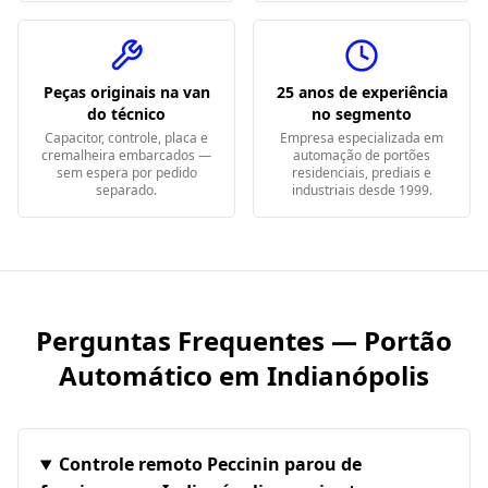
Peças originais na van
25 anos de experiência
do técnico
no segmento
Capacitor, controle, placa e
Empresa especializada em
cremalheira embarcados —
automação de portões
sem espera por pedido
residenciais, prediais e
separado.
industriais desde 1999.
Perguntas Frequentes — Portão
Automático em
Indianópolis
Controle remoto Peccinin parou de