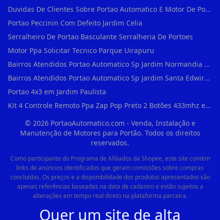
Duvidas De Clientes Sobre Portao Automatico E Motor De Portao Motor Basculante Seg
Portao Peccinin Com Defeito Jardim Celia
Serralheiro De Portao Basculante Serralheria De Portoes
Motor Ppa Solicitar Tecnico Parque Uirapuru
Bairros Atendidos Portao Automatico Sp Jardim Normandia Guarulhos Sp Motor Para Portao Automatico Eletronico
Bairros Atendidos Portao Automatico Sp Jardim Santa Edwirges Guarulhos Sp Motor Para Portao Automatico Eletronico
Portao 4x3 em Jardim Paulista
Kit 4 Controle Remoto Ppa Zap Pop Preto 2 Botões 433mhz em Pari
©
2026
PortaoAutomatico.com - Venda, Instalação e
Manutenção de Motores para Portão. Todos os direitos
reservados.
Como participante do Programa de Afiliados da Shopee, este site contém
links de anúncios identificados que geram comissões sobre compras
concluídas. Os preços e a disponibilidade dos produtos apresentados são
apenas referências baseadas na data de cadastro e estão sujeitos a
alterações em tempo real direto na plataforma parceira.
Quer um site de alta