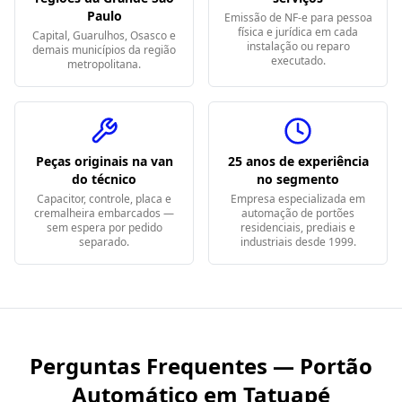
Paulo
Emissão de NF-e para pessoa
física e jurídica em cada
Capital, Guarulhos, Osasco e
instalação ou reparo
demais municípios da região
executado.
metropolitana.
Peças originais na van
25 anos de experiência
do técnico
no segmento
Capacitor, controle, placa e
Empresa especializada em
cremalheira embarcados —
automação de portões
sem espera por pedido
residenciais, prediais e
separado.
industriais desde 1999.
Perguntas Frequentes — Portão
Automático em
Tatuapé