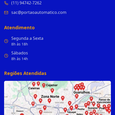
(11) 94742-7262
sac@portaoautomatico.com
Atendimento
Segunda a Sexta
8h às 18h
Sábados
8h às 14h
Regiões Atendidas