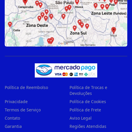
Política de Reembolso
Política de Trocas e
Devoluções
Privacidade
Política de Cookies
Termos de Serviço
Política de Frete
Contato
Aviso Legal
Garantia
Regiões Atendidas