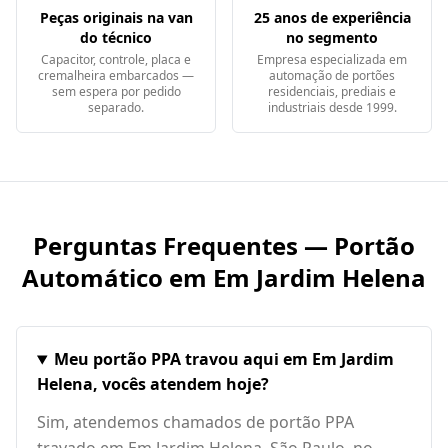
Peças originais na van
25 anos de experiência
do técnico
no segmento
Capacitor, controle, placa e
Empresa especializada em
cremalheira embarcados —
automação de portões
sem espera por pedido
residenciais, prediais e
separado.
industriais desde 1999.
Perguntas Frequentes — Portão
Automático em
Em Jardim Helena
Meu portão PPA travou aqui em Em Jardim
Helena, vocês atendem hoje?
Sim, atendemos chamados de portão PPA