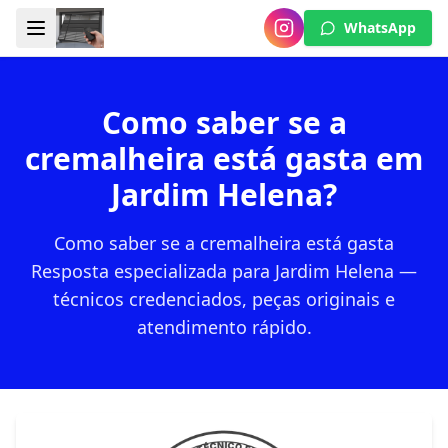
WhatsApp
Como saber se a
cremalheira está gasta em
Jardim Helena?
Como saber se a cremalheira está gasta
Resposta especializada para Jardim Helena —
técnicos credenciados, peças originais e
atendimento rápido.