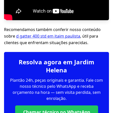
Recomendamos também conferir nosso conteúdo
sobre
d gatter 400 std em itaim paulista
, útil para
clientes que enfrentam situações parecidas.
Resolva agora em Jardim
Helena
Plantão 24h, peças originais e garantia. Fale com
nosso técnico pelo WhatsApp e receba
orçamento na hora — sem visita perdida, sem
enrolação.
Chamar técnico no WhatsApp