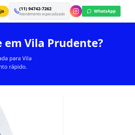
(11) 94742-7262
ja
WhatsApp
Atendimento especializado
te em Vila Prudente?
ada para Vila
nto rápido.