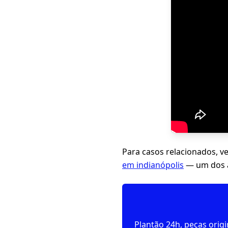
Para casos relacionados, v
em indianópolis
— um dos a
Plantão 24h, peças orig