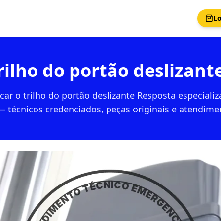
Lo
rilho do portão deslizan
car o trilho do portão deslizante Resposta especializ
 técnicos credenciados, peças originais e atendime