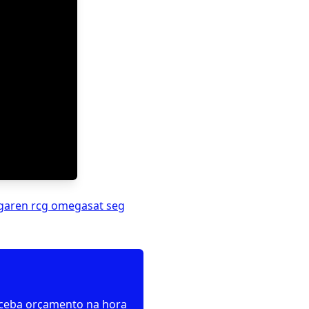
 garen rcg omegasat seg
receba orçamento na hora