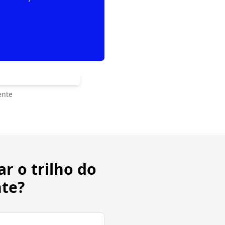
ente
ar o trilho do
nte?