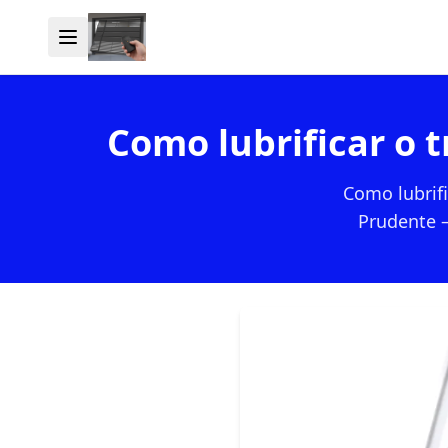
Como lubrificar o t
Como lubrifi
Prudente —