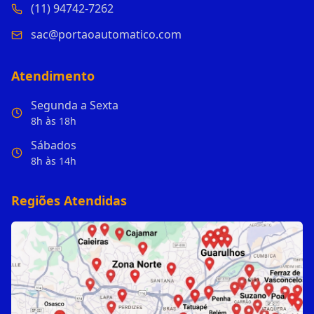
(11) 94742-7262
sac@portaoautomatico.com
Atendimento
Segunda a Sexta
8h às 18h
Sábados
8h às 14h
Regiões Atendidas