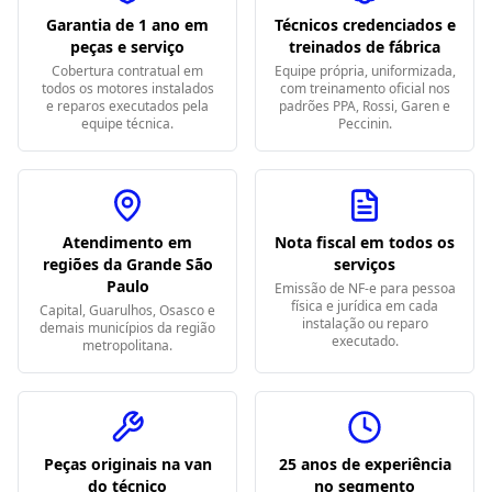
Garantia de 1 ano em
Técnicos credenciados e
peças e serviço
treinados de fábrica
Cobertura contratual em
Equipe própria, uniformizada,
todos os motores instalados
com treinamento oficial nos
e reparos executados pela
padrões PPA, Rossi, Garen e
equipe técnica.
Peccinin.
Atendimento em
Nota fiscal em todos os
regiões da Grande São
serviços
Paulo
Emissão de NF-e para pessoa
física e jurídica em cada
Capital, Guarulhos, Osasco e
instalação ou reparo
demais municípios da região
executado.
metropolitana.
Peças originais na van
25 anos de experiência
do técnico
no segmento