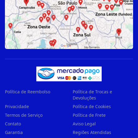
Política de Reembolso
Política de Trocas e
Devoluções
Privacidade
Política de Cookies
Termos de Serviço
Política de Frete
Contato
Aviso Legal
Garantia
Regiões Atendidas