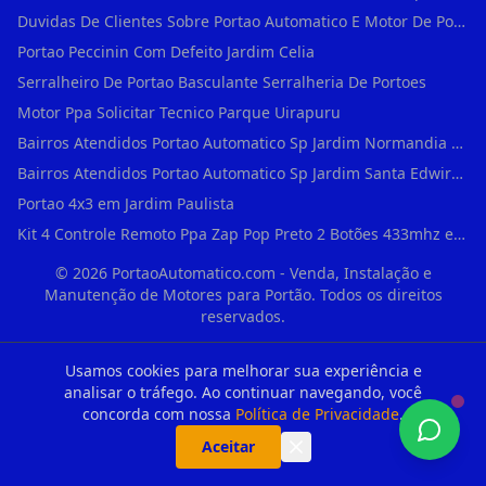
Duvidas De Clientes Sobre Portao Automatico E Motor De Portao Motor Basculante Seg
Portao Peccinin Com Defeito Jardim Celia
Serralheiro De Portao Basculante Serralheria De Portoes
Motor Ppa Solicitar Tecnico Parque Uirapuru
Bairros Atendidos Portao Automatico Sp Jardim Normandia Guarulhos Sp Motor Para Portao Automatico Eletronico
Bairros Atendidos Portao Automatico Sp Jardim Santa Edwirges Guarulhos Sp Motor Para Portao Automatico Eletronico
Portao 4x3 em Jardim Paulista
Kit 4 Controle Remoto Ppa Zap Pop Preto 2 Botões 433mhz em Pari
©
2026
PortaoAutomatico.com - Venda, Instalação e
Manutenção de Motores para Portão. Todos os direitos
reservados.
Como participante do Programa de Afiliados da Shopee, este site contém
Usamos cookies para melhorar sua experiência e
links de anúncios identificados que geram comissões sobre compras
analisar o tráfego. Ao continuar navegando, você
concluídas. Os preços e a disponibilidade dos produtos apresentados são
apenas referências baseadas na data de cadastro e estão sujeitos a
concorda com nossa
Política de Privacidade
.
alterações em tempo real direto na plataforma parceira.
Aceitar
Quer um site de alta