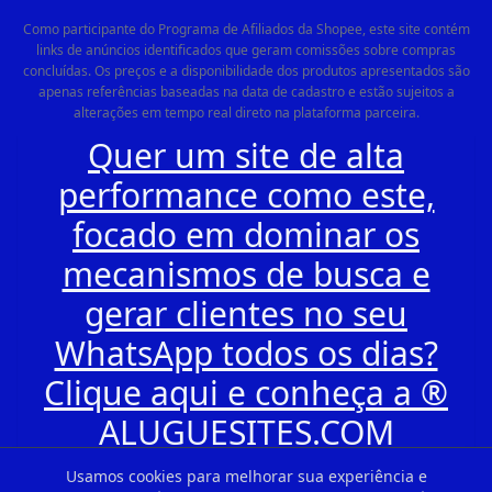
Como participante do Programa de Afiliados da Shopee, este site contém
links de anúncios identificados que geram comissões sobre compras
concluídas. Os preços e a disponibilidade dos produtos apresentados são
apenas referências baseadas na data de cadastro e estão sujeitos a
alterações em tempo real direto na plataforma parceira.
Quer um site de alta
performance como este,
focado em dominar os
mecanismos de busca e
gerar clientes no seu
WhatsApp todos os dias?
Clique aqui e conheça a ®
ALUGUESITES.COM
Usamos cookies para melhorar sua experiência e