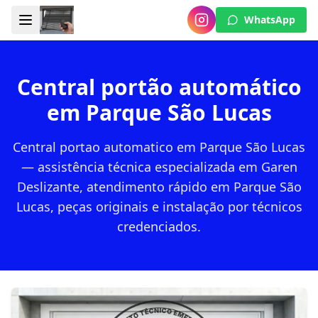
WhatsApp
Central portão automático
em Parque São Lucas
Central portao automatico em Parque São Lucas
— assistência técnica especializada em Garen
Deslizante, atendimento rápido em Parque São
Lucas, peças originais e instalação por técnicos
credenciados.