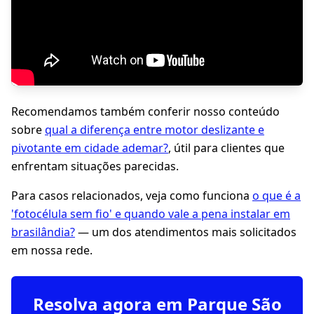
Recomendamos também conferir nosso conteúdo
sobre
qual a diferença entre motor deslizante e
pivotante em cidade ademar?
, útil para clientes que
enfrentam situações parecidas.
Para casos relacionados, veja como funciona
o que é a
'fotocélula sem fio' e quando vale a pena instalar em
brasilândia?
— um dos atendimentos mais solicitados
em nossa rede.
Resolva agora em Parque São