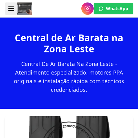
WhatsApp
Central de Ar Barata na
Zona Leste
Central De Ar Barata Na Zona Leste -
Atendimento especializado, motores PPA
originais e instalação rápida com técnicos
credenciados.