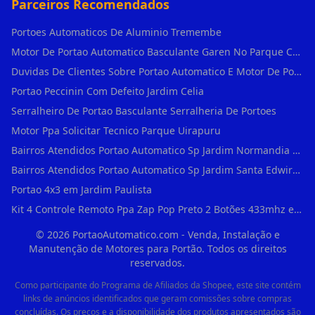
Parceiros Recomendados
Portoes Automaticos De Aluminio Tremembe
Motor De Portao Automatico Basculante Garen No Parque Colonial
Duvidas De Clientes Sobre Portao Automatico E Motor De Portao Motor Basculante Seg
Portao Peccinin Com Defeito Jardim Celia
Serralheiro De Portao Basculante Serralheria De Portoes
Motor Ppa Solicitar Tecnico Parque Uirapuru
Bairros Atendidos Portao Automatico Sp Jardim Normandia Guarulhos Sp Motor Para Portao Automatico Eletronico
Bairros Atendidos Portao Automatico Sp Jardim Santa Edwirges Guarulhos Sp Motor Para Portao Automatico Eletronico
Portao 4x3 em Jardim Paulista
Kit 4 Controle Remoto Ppa Zap Pop Preto 2 Botões 433mhz em Pari
©
2026
PortaoAutomatico.com - Venda, Instalação e
Manutenção de Motores para Portão. Todos os direitos
reservados.
Como participante do Programa de Afiliados da Shopee, este site contém
links de anúncios identificados que geram comissões sobre compras
concluídas. Os preços e a disponibilidade dos produtos apresentados são